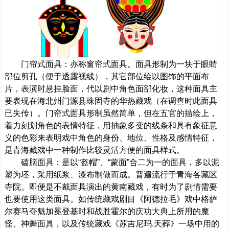
门帘式面具：亦称窗帘式面具。面具形制为一块于眼睛
部位剪孔（便于透露视线），其它部位绘以图饰的平面布
片，表演时悬挂脸面，代以剧中角色面部化妆，这种面具主
要表现在海北州门源县珠固寺的华热藏戏（在调查时此面具
已失传）。门帘式面具形制虽然简单，但在五官的描绘上，
着力刻划角色的表情特征，用抽象多变的线条和具有象征意
义的色彩来表明戏中角色的身份、地位、性格及感情特征，
是青海藏戏中一种制作比较灵活方便的面具样式。
磕脑面具：是以“盔帽”、“蒙面”合二为一的面具，多以泥
塑为坯，采用纸浆、漆布制做而成。普遍流行于青海各藏区
寺院。即便是不戴面具演出的黄南藏戏，有时为了剧情需要
也要使用这类面具。如传统藏戏剧目《阿德拉毛》戏中格萨
尔赛马夺魁加冕登基时和战胜霍尔的庆功大典上所用的魔
怪、神舞面具，以及传统藏戏《苏吉尼玛.天葬》一场中用的