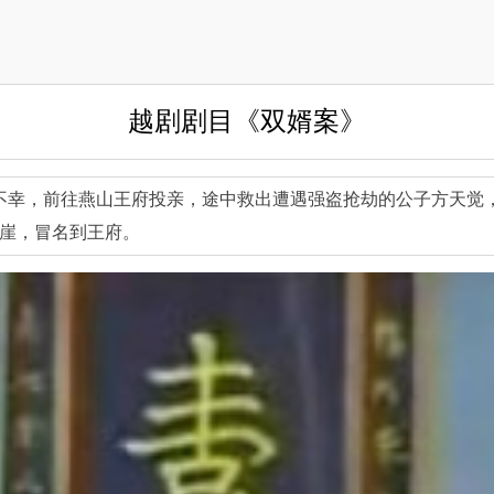
越剧剧目《双婿案》
不幸，前往燕山王府投亲，途中救出遭遇强盗抢劫的公子方天觉
崖，冒名到王府。