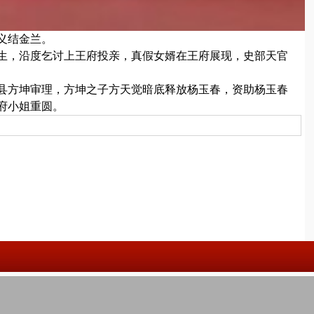
义结金兰。
生，沿度乞讨上王府投亲，真假女婿在王府展现，史部天官
县方坤审理，方坤之子方天觉暗底释放杨玉春，资助杨玉春
府小姐重圆。