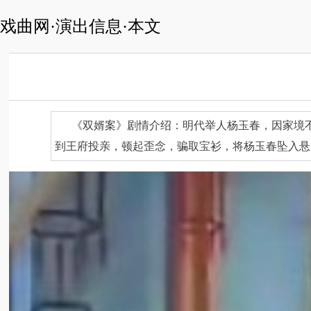
戏曲网·演出信息·本文
《双婿案》剧情介绍：明代举人杨玉春，因家境
到王府投亲，顿起歪念，骗取宝衫，将杨玉春坠入悬