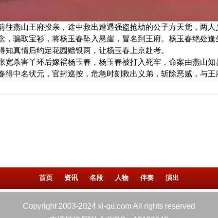
前往燕山王府投亲，途中救出遭遇强盗抢劫的公子方天觉，两人
念，骗取宝衫，将杨玉春坠入悬崖，冒名到王府。杨玉春绝处逢
得知真情后约定花园赠银两，让杨玉春上京赴考。
张宽杀害丫环后嫁祸杨玉春，杨玉春被打入死牢，命案由燕山知
春得中名状元，官封巡按，危急时刻救出义弟，斩除恶贼，与王
首页
资讯
名段
人物
伴奏
演出
Copyright 2003-2024 xi-qu.com All rights reserved