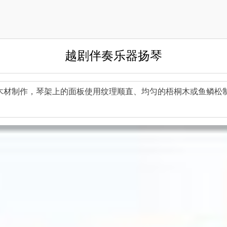
越剧伴奏乐器扬琴
木材制作，琴架上的面板使用纹理顺直、均匀的梧桐木或鱼鳞松