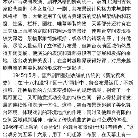
术设计与戏曲表演、剧种风格的协调统一。该团上演的古装
家庭悲喜剧《孝女复仇》一剧，其布景设计风格力求与剧本
风格相一致，大量运用了传统古典建筑的梁枋屋架结构和花
窗、挂落、栏杆、圆柱、帷幕等装饰物，天幕部分还衬有在
三夹板上画就的庭院和花园远景等景物，使舞台空间表现得
较为深远，景物形象简炼概括，线条组合错落有序，十分优
美。尽管大量运用了立体硬片布景，但舞台表演区域仍然显
得开阔宽畅，使演员的表演和舞蹈身段有了舒展和发挥的余
地，这出戏的舞美设计，在当时越剧界获得好评，对后来越
剧典雅的舞美风格的形成有一定影响。
1945年5月，雪声剧团整理改编的传统剧《新梁祝哀
史》，在"十八相送"和"回十八"两折中，舞台布景运用了不断
推移、迁换后景的方法来变换剧中的规定情境，创造了一个
既可固定，又可随意流动变化的特殊空间，得以保持剧情发
展的连续性和表演一体性。这样，舞台布景既起到了美化舞
台环境、体现戏剧的环境地点的作用，同时又使舞台有限的
空间区域得到延伸，确保了传统戏曲的舞台时空观的体现。
1946年初上演的《琵琶记》的舞台布景设计也很有特色，"这
出戏分为五幕十六景，用了＇幻想派＇布景，在天幕上有一