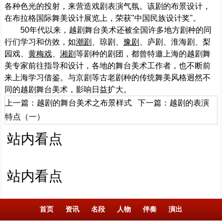
各种色光的投射，来营造戏剧表演气氛。该剧的布景设计，
在布拉格国际舞美设计展览上，荣获"中国民族设计奖"。
50年代以来，越剧舞台美术还被全国许多地方剧种的同
行们学习和仿效，如
潮剧
、琼剧、
豫剧
、庐剧、淮海剧、梨
园戏、
黄梅戏
、
湘剧
等剧种的剧团，都曾特邀上海的越剧舞
美专家前往指导和设计，各地的舞台美术工作者，也不断前
来上海学习借鉴。与京剧等古老剧种的传统舞美风格迥然不
同的越剧舞台美术，影响日益扩大。
上一篇：
越剧的舞台美术之布景样式
下一篇：
越剧的表演
特点（一）
站内看点
站内看点
首页
资讯
名段
人物
伴奏
演出