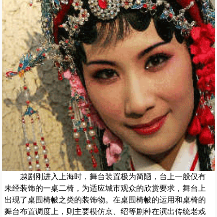
越剧
刚进入上海时，舞台装置极为简陋，台上一般仅有
未经装饰的一桌二椅，为适应城市观众的欣赏要求，舞台上
出现了桌围椅帔之类的装饰物。在桌围椅帔的运用和桌椅的
舞台布置调度上，则主要模仿京、绍等剧种在演出传统老戏