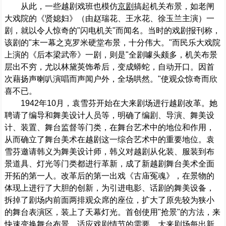
从此，一些越剧戏班也模仿
京剧
搞起机关布景，如老闸
大戏院的《贤媳妇》（由赵瑞花、王水花、徐玉兰主演）一
剧，就以令人惊奇的"闪电机关"而闻名。当时的戏剧报刊称，
该剧的"末一幕之克罗米硬堂布景，十分伟大。"而民乐大戏院
上演的《后本梁武帝》一剧，则是"全剧噱头颇多，机关布景
层出不穷，尤以林黛英饰希后，变成蟒蛇，自动开口。因首
次藉扬声喇叭演唱而声闻户外，全场哄然。"使观众惊奇而欣
喜不已。
1942年10月，袁雪芬开始在大来剧场进行越剧改革。她
聘请了编导和舞美设计人员等，明确了编剧、导演、舞美设
计、装置、舞台监督等门类，在舞台艺术中的地位和作用，
从而确立了舞台美术在越剧这一综合艺术中的重要地位。袁
雪芬邀请韩义为舞美设计师，韩义对越剧从化装、服装到布
景道具、灯光等门类都进行革新，成了新越剧舞台美术全面
开拓的第一人。改革后的第一出戏《古庙冤魂》，在景物的
体现上进行了大胆的创新，为引进电影、话剧的舞美设备，
拆掉了剧场内前面两排观众席的座位，扩大了原先较为狭小
的舞台表演区，装上了天幕灯光。首创使用"抢景"的方法，来
快速变换舞台布景，适应戏剧情节的需要。大来剧场每出新