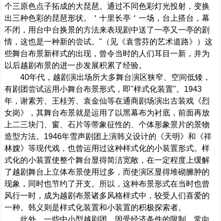
个三原色点子拓成的大琵琶。通过不同色彩灯光投射，变换
出三种色彩的琵琶形状。＇十里长亭＇一场，台上搭台，幕
不闭，用台中台换景的方法来表现剧中送了一亭又一亭的剧
情，这也是一种新的尝试。"（见《袁雪芬的艺术道路》）这
些舞台布景新样式的出现，曾令当时的人们耳目一新，并为
以后越剧布景的进一步发展积累了经验。
40年代，越剧演出场所大多舞台演区狭窄、空间低矮，
有剧团尝试运用小舞台布景形式，即"样式化装置"。1943
年，谢素芳、王桂芳、袁金仙等在通商剧场演出古装戏《烈
女岗》，其舞台布景就是运用了以黑幕布为衬底，前面再放
上二三块门、窗、石片等带象征性的、个体形象景片的景物
造型方法。1946年雪声剧团上演韩义设计的《天明》和《祥
林嫂》等现代戏，也曾运用过这种样式化的小装置形式。样
式化的小装置使整个舞台显得简洁宽敞，在一定程度上缓解
了越剧舞台上立体布景使用过多，而使演区显得堆砌臃肿的
现象，同时也节约了开支。所以，这种布景形式在当时也曾
风行一时，成为越剧布景诸多风格样式中，较受人们喜爱的
一种。韩义则是样式化装置和小装置的积极探索者。
此外，一些中小型越剧团，因受经济条件的限制，常向