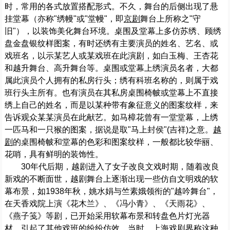
时，常用的各式放置搭配形式。不久，舞台的后侧出现了悬
挂堂幕（亦称"绣幔"或"堂幔"，即
京剧
舞台上所称之"守
旧"），以装饰美化舞台环境。桌围及堂幕上多仿苏绣、顾绣
盘金盘银纹样图案，有时还绣有主要演员的姓名、艺名、或
戏班名，以示某艺人或某戏班在此演剧，如白玉梅、王杏花
和越升舞台、高升舞台等。桌围或堂幕上绣演员名者，大都
属此演员个人拥有的私房行头；绣有科班名称的，则属于戏
班行头主所有。也有演员在其私房桌围椅帔或堂幕上不直接
绣上自己的姓名，而是以某种带有象征意义的图案纹样，来
告诉观众某某演员在此献艺。如马樟花曾有一堂堂幕，上绣
一匹马和一只猴的图案，据说是取"马上封侯"(吉祥)之意。
越
剧
的桌围椅帔和堂幕的色彩和图案纹样，一般都比较华丽、
花哨，具有鲜明的装饰性。
30年代后期，越剧进入了女子改良文戏时期，随着改良
新戏的不断面世，越剧舞台上逐渐出现一些仿自文明戏的软
幕布景，如1938年秋，姚水娟与竺素娥领衔的"越吟舞台"，
在天香戏院上演《花木兰》、《冯小青》、《天雨花》、
《燕子笺》等剧，已开始采用软幕布景和转盘色片灯光器
材，引起了其他戏班的纷纷仿效。当时，上海戏剧界称这种