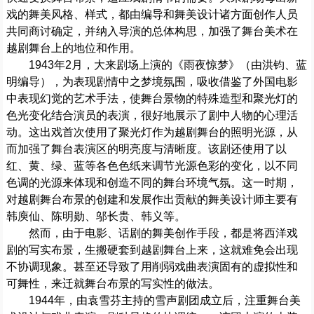
戏的舞美风格、样式，都由编导和舞美设计诸方面创作人员
共同商讨确定，并纳入导演的总体构思，加强了舞台美术在
越剧舞台上的地位和作用。
1943年2月，大来剧场上演的《雨夜惊梦》（由洪钧、蓝
明编导），为表现剧情中之梦境氛围，吸收借鉴了外国电影
中表现幻觉的艺术手法，使舞台景物的特殊造型和聚光灯的
色光变化结合演员的表演，很好地展示了剧中人物的心理活
动。这出戏首次使用了聚光灯作为越剧舞台的照明光源，从
而加强了舞台表演区的明亮度与清晰度。该剧还使用了以
红、黄、绿、蓝等各色色纸来调节光源色彩的变化，以不同
色调的光源来体现和创造不同的舞台环境气氛。这一时期，
对越剧舞台布景的创建和发展作出贡献的舞美设计师主要有
韩庾仙、陈明勋、邬长贵、韩义等。
然而，由于电影、话剧的舞美创作手段，都是将西洋戏
剧的写实布景，生搬硬套到越剧舞台上来，这就难免会出现
不协调现象。甚至还导致了用削弱戏曲表演固有的虚拟性和
可舞性，来迁就舞台布景的写实性的做法。
1944年，由袁雪芬主持的雪声剧团成立后，注重舞台美