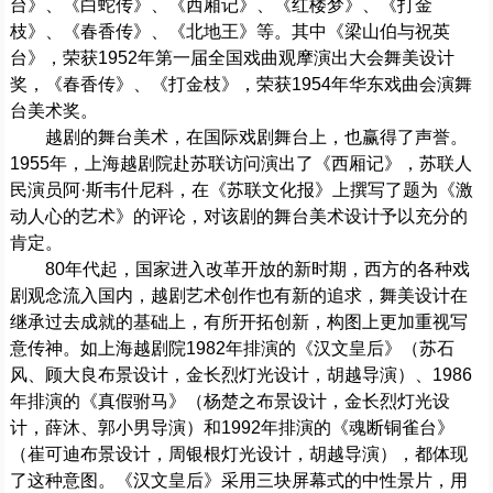
台》、《白蛇传》、《西厢记》、《红楼梦》、《打金
枝》、《春香传》、《北地王》等。其中《梁山伯与祝英
台》，荣获1952年第一届全国戏曲观摩演出大会舞美设计
奖，《春香传》、《打金枝》，荣获1954年华东戏曲会演舞
台美术奖。
越剧的舞台美术，在国际戏剧舞台上，也赢得了声誉。
1955年，上海越剧院赴苏联访问演出了《西厢记》，苏联人
民演员阿·斯韦什尼科，在《苏联文化报》上撰写了题为《激
动人心的艺术》的评论，对该剧的舞台美术设计予以充分的
肯定。
80年代起，国家进入改革开放的新时期，西方的各种戏
剧观念流入国内，越剧艺术创作也有新的追求，舞美设计在
继承过去成就的基础上，有所开拓创新，构图上更加重视写
意传神。如上海越剧院1982年排演的《汉文皇后》（苏石
风、顾大良布景设计，金长烈灯光设计，胡越导演）、1986
年排演的《真假驸马》（杨楚之布景设计，金长烈灯光设
计，薛沐、郭小男导演）和1992年排演的《魂断铜雀台》
（崔可迪布景设计，周银根灯光设计，胡越导演），都体现
了这种意图。《汉文皇后》采用三块屏幕式的中性景片，用