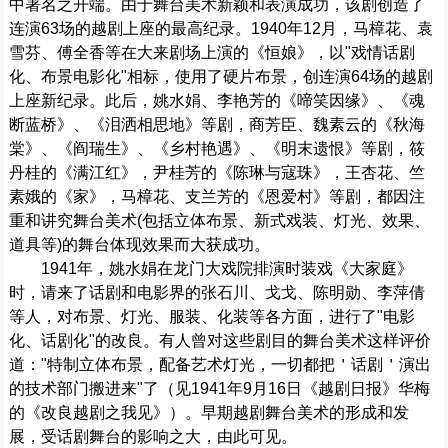
中署名之开端。由于舞台美术新颖和表演成功，该剧创造了
连演63场的越剧上座的最高纪录。1940年12月，马樟花、袁
雪芬、傅全香等在大来剧场上演的《恒娘》，以"戏情话剧
化、布景电影化"相标，使用了硬片布景，创连演64场的越剧
上座新纪录。此后，姚水娟、李艳芳的《啼笑因缘》、《魂
断蓝桥》、《泪洒相思地》等剧，商芳臣、魏素云的《秋海
棠》、《阎瑞生》、《乡村艳遇》、《明末遗恨》等剧，筱
丹桂的《满江红》，尹桂芳的《陈琳与寇珠》，王杏花、竺
素娥的《家》，马樟花、支兰芳的《恩爱村》等剧，都因注
重和讲究舞台美术(包括立体布景、新式戏装、灯光、效果、
道具等)的舞台体现效果而大获成功。
1941年，姚水娟在龙门大戏院排演时装戏《大家庭》
时，请来了话剧和电影界的张石川、戈戈、陈明勋、李萍倩
等人，对布景、灯光、服装、化装等各方面，进行了"电影
化、话剧化"的改良。有人曾对这些剧目的舞台美术这样评价
道："特制立体布景，配备艺术灯光，一切都把＇话剧＇演出
的技术部门搬进来"了（见1941年9月16日《越剧日报》华梅
的《改良越剧之我见》）。早期越剧舞台美术的形成和发
展，受话剧舞台的影响之大，由此可见。