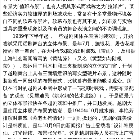
布景为"值班布景"，也有人据其形式而戏称之为"拉洋片"。某
些经济实力较雄厚的剧场或戏班，常备有十多堂景物环境各
自不同的软幕布景片。软幕布景也有其不足，如布景与实物
道具的重叠现象以及和演员的舞台表演之间的不协调现象。
1939年下半年起，一些越剧团体在表演时装戏时，开始
尝试采用话剧舞台的立体布景。是年7月，施银花、屠杏花领
衔的"第一舞台"，在大中华戏院演出时装戏《雷雨》，及根据
上海社会新闻编写的《黄陆缘》（又名《黄慧如与陆根
荣》），都运用了用木框和三夹板制成的立体式门窗，开创
了越剧舞台上具有三面墙意识的写实型硬片布景，这种随时
装新戏一同出现的布景形式，比软幕布景更能吸引观众。所
以在当时的越剧从业者中形成了一"要演时装戏，需要布景配
备"的观念（见樊迪民《姚水娟的艺术道路》）。于是硬景片
的立体布景很快在各越剧戏班中推广，并日趋发展。越剧大
量使用立体硬片布景的热潮，是1940年10月姚水娟、李艳芳
排演时装戏《蒋老五殉情记》一剧时掀起的，该剧的舞美设
计是韩庾仙。是年10月9日的新闻报广告上登载着:"设计韩庾
仙、灯光经纬、布景张光辉"。这是越剧舞美人员在报上广告