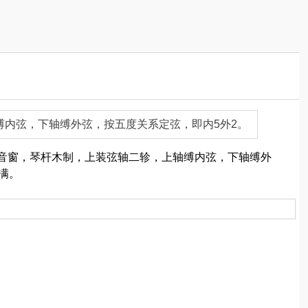
内弦，下轴缚外弦，按五度关系定弦，即内5外2。
音窗，琴杆木制，上装弦轴二轸，上轴缚内弦，下轴缚外
满。