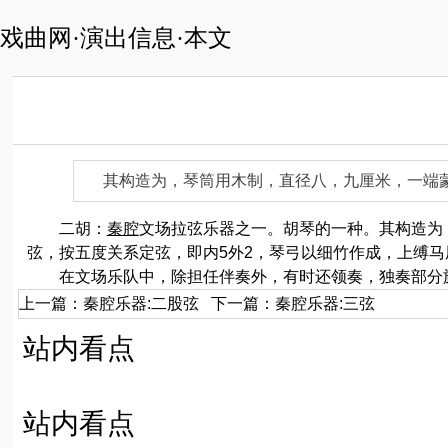
戏曲网·演出信息·本文
其构造为，琴筒用木制，直径八，九厘米，一端
二胡：
秦腔
文场拉弦乐器之一。胡琴的一种。其构造为
弦，按五度关系定弦，即内5外2，琴弓以细竹作成，上缚
在文场乐队中，除担任伴奏外，有时还领奏，独奏部分
上一篇：
秦腔乐器:二股弦
下一篇：
秦腔乐器:三弦
站内看点
站内看点