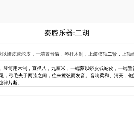
秦腔乐器:二胡
蒙以蟒皮或蛇皮，一端置音窗，琴杆木制，上装弦轴二轸，上轴缚
，琴筒用木制，直径八，九厘米，一端蒙以蟒皮或蛇皮，一端置
马尾，弓毛夹于两弦之间，往来擦弦而发音。音响柔和、清亮，饱
旋律片断。