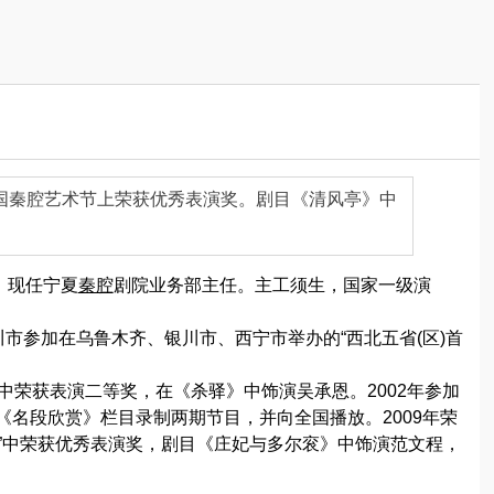
中国秦腔艺术节上荣获优秀表演奖。剧目《清风亭》中
，现任宁夏
秦腔
剧院业务部主任。主工须生，国家一级演
银川市参加在乌鲁木齐、银川市、西宁市举办的“西北五省(区)首
赛中荣获表演二等奖，在《杀驿》中饰演吴承恩。2002年参加
道《名段欣赏》栏目录制两期节目，并向全国播放。2009年荣
演”中荣获优秀表演奖，剧目《庄妃与多尔衮》中饰演范文程，