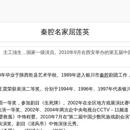
秦腔名家屈莲英
人。主工须生，国家一级演员。2010年9月在西安举办的第五届
8年毕业于陕西乾县艺术学校。1989年进入银川市
秦腔
剧团工作
王震荣获表演二等奖。分别于1994年、1996年、1997年代表
清唱一等奖，参加剧目《生死牌》。2002年在全区地方戏展演比
一等奖。2002年、2004年两次赴中央电视台CCTV－11频
救孤》中饰程婴。2010年7月在“第二届中国少数民族戏剧会
秀表演奖。剧目《清风亭》中饰演张元秀。