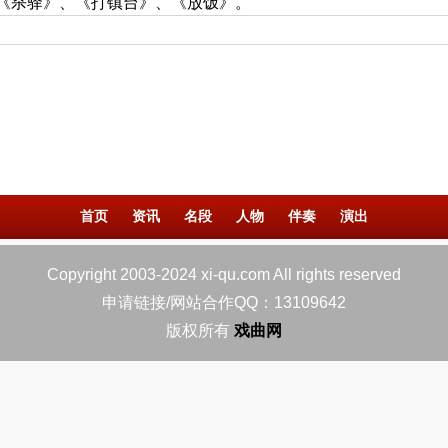
《杀驿》、《打镇台》、《放饭》。
首页
资讯
名段
人物
伴奏
演出
Copyright 2003-2024 xi-qu.com All rights reserved
申请链接/网站合作QQ：13109642
版权所有
戏曲网