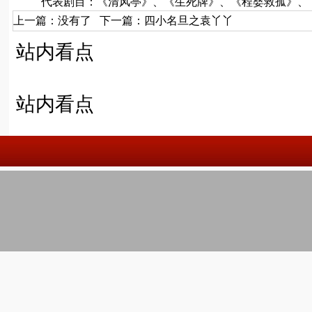
代表剧目：《清风亭》、《生死牌》、《程婴救孤》、
上一篇：没有了 下一篇：
四小名旦之袁丫丫
站内看点
站内看点