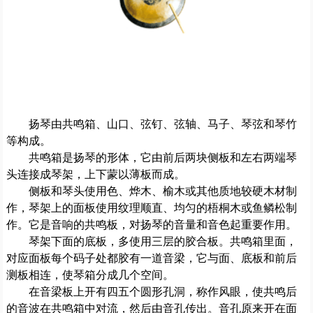
扬琴由共鸣箱、山口、弦钉、弦轴、马子、琴弦和琴竹
等构成。
共鸣箱是扬琴的形体，它由前后两块侧板和左右两端琴
头连接成琴架，上下蒙以薄板而成。
侧板和琴头使用色、烨木、榆木或其他质地较硬木材制
作，琴架上的面板使用纹理顺直、均匀的梧桐木或鱼鳞松制
作。它是音响的共鸣板，对扬琴的音量和音色起重要作用。
琴架下面的底板，多使用三层的胶合板。共鸣箱里面，
对应面板每个码子处都胶有一道音梁，它与面、底板和前后
测板相连，使琴箱分成几个空间。
在音梁板上开有四五个圆形孔洞，称作风眼，使共鸣后
的音波在共鸣箱中对流，然后由音孔传出。音孔原来开在面