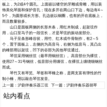
板上，为2或4个圆孔。上面嵌以镂空的牙雕或骨雕，用以装
饰美化琴面和保护音孔；现在多开在两山口下边，每边有4～
5个，为圆形或长方形。孔边嵌以铜圈，也有的开在底板上，
而且数量较多。
山口是面板两侧的长形木条，用红木制成，起架弦作
用，山口至马子的一段弦长，才是琴弦的振动发部分。
马子呈条形峰谷状，用竹、红木或牛骨制作，有2～5
个，置于面板上，左侧的为高音马，右侧为低音马，其凸出
的峰部用以架弦，凹下的谷部为其他琴弦通过。
琴弦采用钢丝弦（最早用铜丝弦）。高音部分为裸弦，
使用27～31号钢丝，低音部分用缠弦，在裸弦上缠绕细钢丝
而成。
琴竹又有琴笕、琴签和琴棰之称，是两支富有弹性的竹
制小棰，用以敲击琴弦发音。
上一篇：
沪剧伴奏乐器三弦
下一篇：
沪剧伴奏乐器胡琴
站内看点