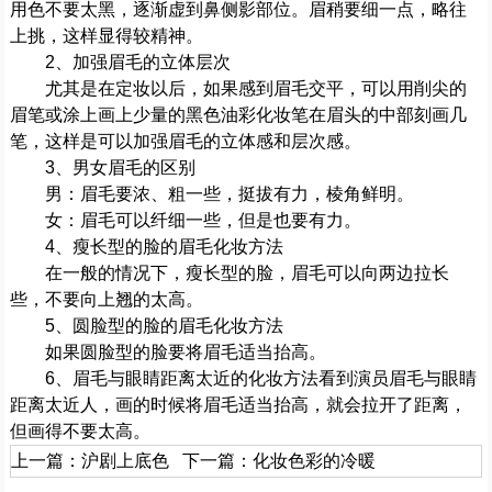
用色不要太黑，逐渐虚到鼻侧影部位。眉稍要细一点，略往
上挑，这样显得较精神。
2、加强眉毛的立体层次
尤其是在定妆以后，如果感到眉毛交平，可以用削尖的
眉笔或涂上画上少量的黑色油彩化妆笔在眉头的中部刻画几
笔，这样是可以加强眉毛的立体感和层次感。
3、男女眉毛的区别
男：眉毛要浓、粗一些，挺拔有力，棱角鲜明。
女：眉毛可以纤细一些，但是也要有力。
4、瘦长型的脸的眉毛化妆方法
在一般的情况下，瘦长型的脸，眉毛可以向两边拉长
些，不要向上翘的太高。
5、圆脸型的脸的眉毛化妆方法
如果圆脸型的脸要将眉毛适当抬高。
6、眉毛与眼睛距离太近的化妆方法看到演员眉毛与眼睛
距离太近人，画的时候将眉毛适当抬高，就会拉开了距离，
但画得不要太高。
上一篇：
沪剧上底色
下一篇：
化妆色彩的冷暖