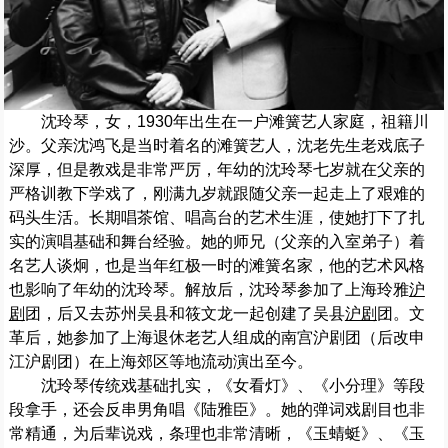
沈玲琴，女，1930年出生在一户滩簧艺人家庭，祖籍川
沙。父亲沈鸿飞是当时着名的滩簧艺人，沈老先生老戏底子
深厚，但是教戏是非常严厉，年幼的沈玲琴七岁就在父亲的
严格训教下学戏了，刚满九岁就跟随父亲一起走上了艰难的
码头生活。长期唱茶馆、唱高台的艺术生涯，使她打下了扎
实的演唱基础和舞台经验。她的师兄（父亲的入室弟子）着
名艺人谈炯，也是当年红极一时的滩簧名家，他的艺术风格
也影响了年幼的沈玲琴。解放后，沈玲琴参加了上海玲雅
沪
剧
团，后又去苏州吴县和筱文龙一起创建了吴县
沪剧
团。文
革后，她参加了上海退休老艺人组成的南宫沪剧团（后改申
江沪剧团）在上海郊区等地流动演出至今。
沈玲琴传统戏基础扎实，《女看灯》、《小分理》等段
段拿手，还会反串男角唱《陆雅臣》。她的弹词戏剧目也非
常精通，为后辈说戏，条理也非常清晰，《玉蜻蜓》、《玉