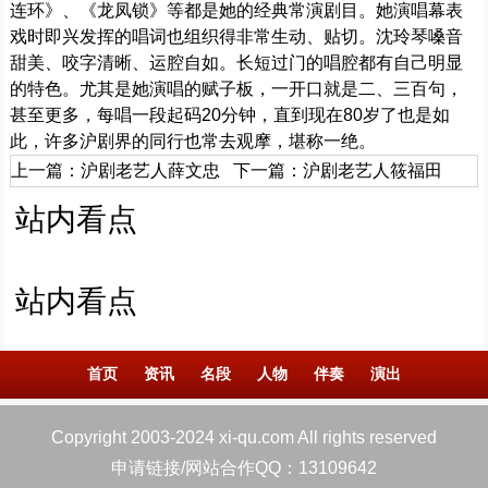
连环》、《龙凤锁》等都是她的经典常演剧目。她演唱幕表
戏时即兴发挥的唱词也组织得非常生动、贴切。沈玲琴嗓音
甜美、咬字清晰、运腔自如。长短过门的唱腔都有自己明显
的特色。尤其是她演唱的赋子板，一开口就是二、三百句，
甚至更多，每唱一段起码20分钟，直到现在80岁了也是如
此，许多沪剧界的同行也常去观摩，堪称一绝。
上一篇：
沪剧老艺人薛文忠
下一篇：
沪剧老艺人筱福田
站内看点
站内看点
首页
资讯
名段
人物
伴奏
演出
Copyright 2003-2024 xi-qu.com All rights reserved
申请链接/网站合作QQ：13109642