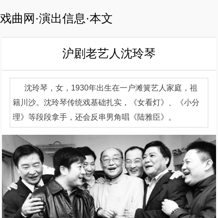
戏曲网·演出信息·本文
沪剧老艺人沈玲琴
沈玲琴，女，1930年出生在一户滩簧艺人家庭，祖
籍川沙。沈玲琴传统戏基础扎实，《女看灯》、《小分
理》等段段拿手，还会反串男角唱《陆雅臣》。