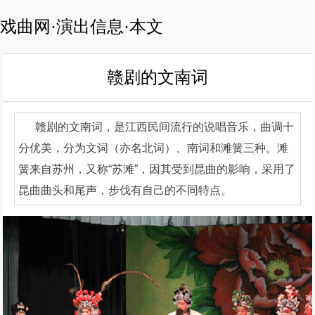
戏曲网·演出信息·本文
赣剧的文南词
赣剧的文南词，是江西民间流行的说唱音乐，曲调十
分优美，分为文词（亦名北词）、南词和滩簧三种。滩
簧来自苏州，又称“苏滩”，因其受到昆曲的影响，采用了
昆曲曲头和尾声，步伐有自己的不同特点。