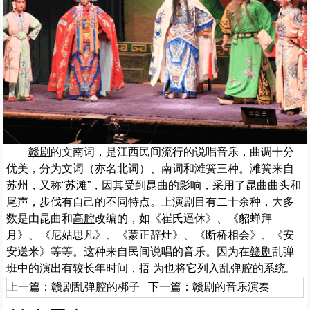
赣剧
的文南词，是江西民间流行的说唱音乐，曲调十分
优美，分为文词（亦名北词）、南词和滩簧三种。滩簧来自
苏州，又称“苏滩”，因其受到
昆曲
的影响，采用了
昆曲
曲头和
尾声，步伐有自己的不同特点。上演剧目有二十余种，大多
数是由昆曲和
高腔
改编的，如《崔氏逼休》、《貂蝉拜
月》、《尼姑思凡》、《蒙正辞灶》、《断桥相会》、《安
安送米》等等。这种来自民间说唱的音乐。因为在
赣剧
乱弹
班中的演出有较长年时间，捂 为也将它列入乱弹腔的系统。
上一篇：
赣剧乱弹腔的梆子
下一篇：
赣剧的音乐演奏